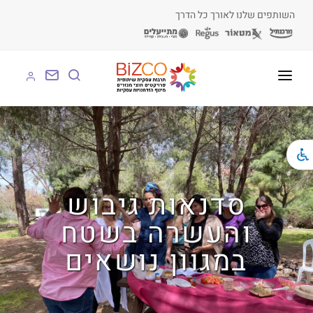
השותפים שלנו לאורך כל הדרך
על BIZCO
BIZCO לעסקים
BIZCO לרשויות
סדנאות גיבוש
BIZCO לארגונים
והעשרה בשטח
BIZCO לעמותות
במגוון נושאים
לומדים עם BIZCO