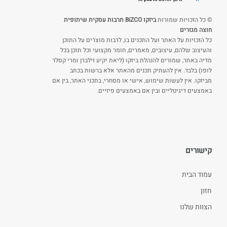
© כל הזכויות שמורות
ביזקו BiZCO תרבות עסקית שיתופית
חוצה מגזרים
כל הזכויות על האתר ועל התכנים בו, לרבות מוצרים על התוכן
והעיצוב שלהם, עיצובים, מאמרים, חומר מקצועי וכל תוכן בכל
מדיה באתר, שמורים להנהלת ביזקו (ליאת יקיע זילברן ומרי קסלר
לופו) בלבד. אין להעתיק תכנים מהאתר אלא ברשות בכתב
מביזקו. אין לעשות שימוש, אישי או מסחרי, בתכני האתר, בין אם
באמצעים דיגיטליים ובין אם באמצעים פיזיים.
קישורים
עמוד הבית
חזון
הצוות שלנו