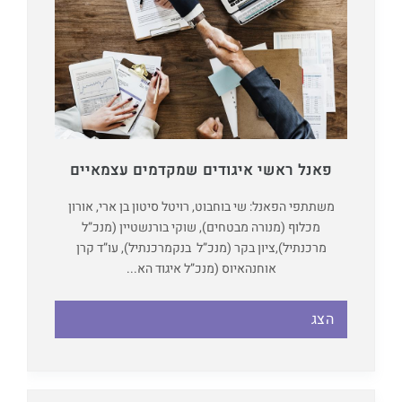
פאנל ראשי איגודים שמקדמים עצמאיים
משתתפי הפאנל: שי בוחבוט, רויטל סיטון בן ארי, אורון
מכלוף (מנורה מבטחים), שוקי בורנשטיין (מנכ”ל
מרכנתיל),ציון בקר (מנכ”ל בנקמרכנתיל), עו”ד קרן
אוחנהאיוס (מנכ”ל איגוד הא...
הצג