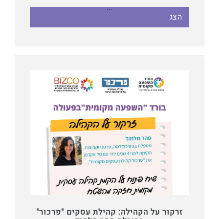
...
הצג
זרקור על הקהילה: קהילת עסקים "פרכור"