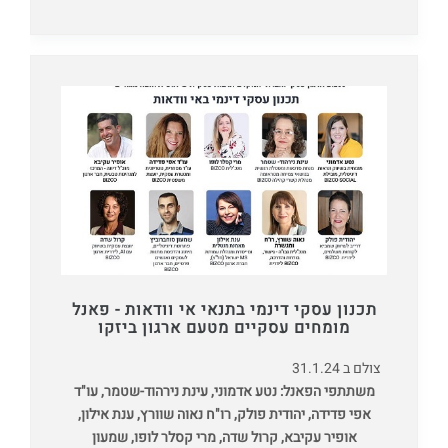
תכנון עסקי דינמי בתנאי אי וודאות - פאנל
מומחים עסקיים מטעם ארגון ביזקו
צולם ב 31.1.24
משתתפי הפאנל: נטע אדמוני, עינת נירהוד-שטמר, עו"ד
אפי פדידה, יהודית פולק, רו"ח נאוה שוורץ, ענת אילון,
אופיר עקיבא, קרול שדה, מרי קסלר לופו, שמעון