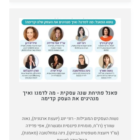
פאנל פתיחת שנה עסקית - מה לדמנו ואיך
מנהיגים את העסק קדימה
נשות העסקים המובילות - רוני יונג (יועצת ארגונית), נאוה
שוורץ (רו"ח, מומחית פיננסית ומגשרת), אפי פדידה
(עו"ד ויועצת משפטית בביזקו), נינה גמזולטובה (מאמנת),