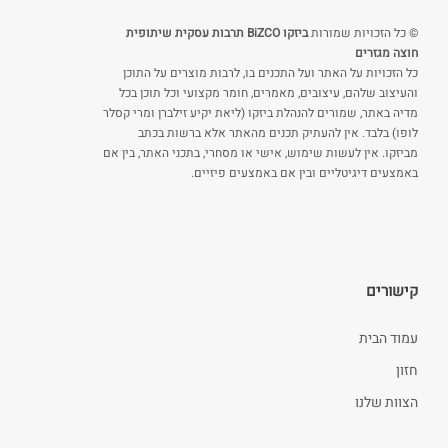
© כל הזכויות שמורות
ביזקו BiZCO תרבות עסקית שיתופית
חוצה מגזרים
כל הזכויות על האתר ועל התכנים בו, לרבות מוצרים על התוכן
והעיצוב שלהם, עיצובים, מאמרים, חומר מקצועי וכל תוכן בכל
מדיה באתר, שמורים להנהלת ביזקו (ליאת יקיע זילברן ומרי קסלר
לופו) בלבד. אין להעתיק תכנים מהאתר אלא ברשות בכתב
מביזקו. אין לעשות שימוש, אישי או מסחרי, בתכני האתר, בין אם
באמצעים דיגיטליים ובין אם באמצעים פיזיים.
קישורים
עמוד הבית
חזון
הצוות שלנו