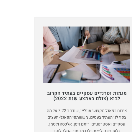
מגמות וטרנדים עסקיים בעתיד הקרוב
לבוא (צולם באמצע שנת 2022)
אירוח בפאנל מקצועי אונליין, שודר ב 7.22 על מה
צפוי לנו העתיד בעסים. מששתפי הפאנל- יועצים
עסקיים ואסטרטגיים: רותם ניסן, אלכסה ולטמן,
גלעד שגב, ליאת זילברמן, מרי קסלר לופו