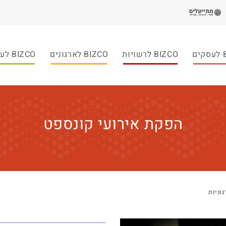
ם
BIZCO לרשויות
BIZCO לארגונים
BIZCO לעמותות
הפקת אירועי קונספט
וניות