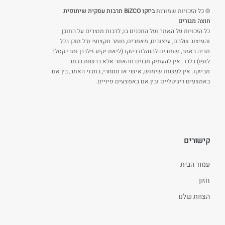
© כל הזכויות שמורות
ביזקו BiZCO תרבות עסקית שיתופית
חוצה מגזרים
כל הזכויות על האתר ועל התכנים בו, לרבות מוצרים על התוכן
והעיצוב שלהם, עיצובים, מאמרים, חומר מקצועי וכל תוכן בכל
מדיה באתר, שמורים להנהלת ביזקו (ליאת יקיע זילברן ומרי קסלר
לופו) בלבד. אין להעתיק תכנים מהאתר אלא ברשות בכתב
מביזקו. אין לעשות שימוש, אישי או מסחרי, בתכני האתר, בין אם
באמצעים דיגיטליים ובין אם באמצעים פיזיים.
קישורים
עמוד הבית
חזון
הצוות שלנו