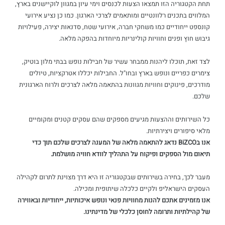
תחת הקטגוריה הזו תמצאו הצעות לכנסים וימי עיון במגוון לוקיישנים בארץ,
המלווים בתכנים רלוונטיים ומותאמים לצרכי הארגון. כמו כן נציע אירועי
קונספט ייחודיים כמו משחקי חברה, אירועי שטח, סדנאות יצירה, פעילויות
גיבוש חוץ ופנים וחוויות קולינריות מיוחדות בהפקה מלאה.
לצד זאת, תוכלו ליהנות ממבחר עשיר של חבילות נופש בבתי מלון בוטיק,
צימרים כפריים ונופש בארץ ובחו"ל. החבילות יכללו אטרקציות, טיולים
מודרכים, פינוקים וחוויות מגוונות בהתאמה מלאה לצרכים ולרוח הארגונית
שלכם.
כל השירותים וההצעות מגיעים מספקים שהם עסקים קטנים ומקומיים
מלאי סיפורים ויצירתיות.
אנו בBiZCO נדאג להתאמה מלאה של המענה לצרכים שלכם תוך כדי
תיאום מול הספקים ופיקוח על התהליך לוודא חוויה מושלמת.
מעבר לכך, בחירה בשירותים שבקטגוריה זו היא דרך מצוינת לתרום לקהילה
העסקים הישראליפ ולקיים כלכלה שיתופית ומכילה.
אנו מזמינים אתכם להנות מחוויות פנאי ונופש איכותיות, ייחודיות ובאווירה
של קהילתיות ותרומה לחוסן כלכלי של מדינתינו.