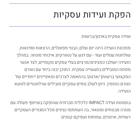
הפקת ועידות עסקיות
ועידה עסקית בארגון/ברשות:
מתכונת הועידה הינה יום שלם, הבנוי מפאנלים, הרצאות וסדנאות,
שולחנות עגולים ועוד - עם דגש על נטוורקינג איכותי מונחה. במהלך
הועידה ישולבו כמציגים/מרצים בעלי עסקים מקומיים, לצד אנשי
מפתח המובילים בתעשייה עסקית. התוכן יבנה ביחד עם הגורם
המקצועי ברשותך/ארגונך בהתאמה לצרכים ומאפיינים ייחודיים של
הגורם המזמין. ניתן לשלב גופים עסקיים מובילים שרלוונטיים לנושא
הועידה.
בתמונות ועידה IMPACT כלכלית חברתית שהופקה בשיתוף פעולה עם
מנורה מבטחים ומטאור, בה השתתפו נציגים מכל המגזרים העסקיים:
רשויות, ארגונים, עמותות ועסיקם קטנים