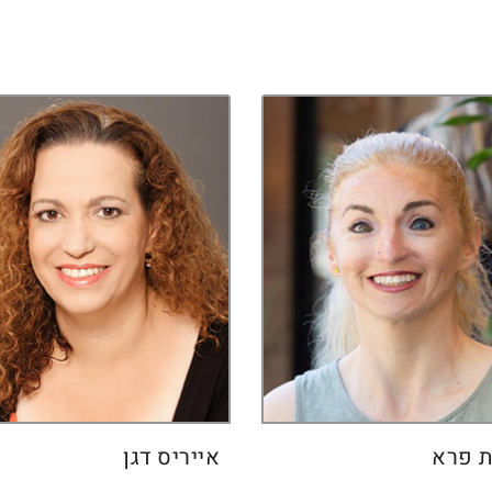
 פרא
אייריס דגן