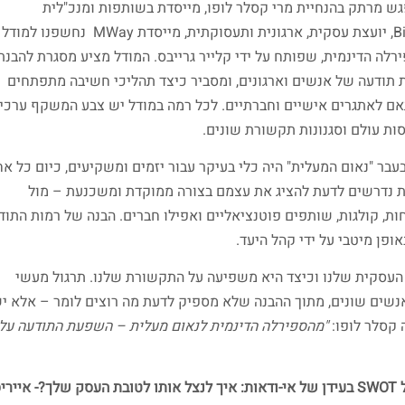
ש מרתק בהנחיית מרי קסלר לופו, מייסדת בשותפות ומנכ"לית
Bizco, יועצת עסקית, ארגונית ותעסוקתית, מייסדת MWay נחשפנו למודל
רלה הדינמית, שפותח על ידי קלייר גרייבס. המודל מציע מסגרת להבנת
 תודעה של אנשים וארגונים, ומסביר כיצד תהליכי חשיבה מתפתחים
ם לאתגרים אישיים וחברתיים. לכל רמה במודל יש צבע המשקף ערכים
ות עולם וסגנונות תקשורת שונים.
עבר "נאום המעלית" היה כלי בעיקר עבור יזמים ומשקיעים, כיום כל אח
 נדרשים לדעת להציג את עצמם בצורה ממוקדת ומשכנעת – מול
ות, קולגות, שותפים פוטנציאליים ואפילו חברים. הבנה של רמות התוד
ן מיטבי על ידי קהל היעד.
העסקית שלנו וכיצד היא משפיעה על התקשורת שלנו. תרגול מעשי
שים שונים, מתוך ההבנה שלא מספיק לדעת מה רוצים לומר – אלא י
 קסלר לופו:
"מהספירלה הדינמית לנאום מעלית – השפעת התודעה על
מודל SWOT בעידן של אי-ודאות: איך לנצל אותו לטובת העסק שלך?- איירי