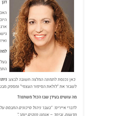
דגן
ארגו
גישה
ואיו
למה 
בעלי
התמו
כאן נכנסת לתמונה המלצה חשובה לבצע:
ניתו
לשבור את "לולאת הסיפור העצמי" ומספק מבט
מה עושים בעידן שבו הכול משתנה?
לדברי אייריס:
"בעבר ניהול סיכונים התבסס על 
חדשות, וביחד – אנחנו חזקים יותר."