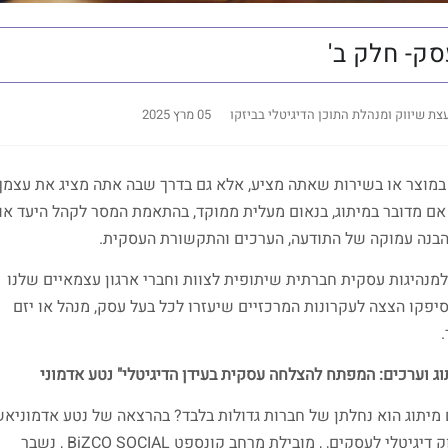
ק- חלק ב'
עצת שיווק ומנהלת התוכן הדיגיטלי בביזקו
05 מרץ 2025
 במוצר או בשירות שאתה מציע, אלא גם בדרך שבה אתה מציג את עצמך
ם מדובר במיתוג, בנאום מעלית ממוקד, בהתאמת המסר לקהל היעד או
בהבנה עמוקה של התודעה, הערכים והתקשורת העסקית.
מנהיגות עסקית חברתית שיתופית לצוות וחברי ארגון עצמאיים שלנו
פקו הצצה לעקרונות המרכזיים שיעזרו לכל בעל עסק, מנהל או יזם
וג וערכים: המפתח להצלחה עסקית בעידן הדיגיטלי" נטע אדמוני
מיתוג הוא נחלתן של חברות גדולות בלבד? בהרצאה של נטע אדמוניא
שיווק דיגיטלי לעסקים, , מובילת מרחב קונספט BiZCO SOCIAL , נשבר