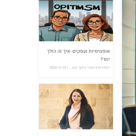
אופטימיות ועסקים- איך זה הולך
יחד?
רקפת פרא וחברי ביזקו- כתב... |
23 יוני 2024