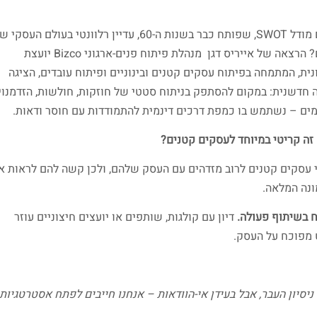
האם מודל SWOT, שפותח כבר בשנות ה-60, עדיין רלוונטי בעולם העסקי 
היום? הרצאה של אייריס דגן מנהלת פיתוח פנים-ארגוני Bizco יועצת
נית, המתמחה בפיתוח עסקים קטנים ובינוניים ופיתוח עובדים, הציגה
 חדשנית: במקום להסתפק בניתוח סטטי של חוזקות, חולשות, הזדמנוי
מים – נשתמש בו כמפת דרכים דינמית להתמודדות עם חוסר ודאות.
זה קריטי במיוחד לעסקים קטנים?
 עסקים קטנים לרוב מזדהים עם העסק שלהם, ולכן קשה להם לראות א
נה המלאה.
ח בשיתוף פעולה.
דיון עם קולגות, שותפים או יועצים חיצוניים עוזר
 מפוכח על העסק.
ניסיון העבר, אבל בעידן אי-הוודאות – אנחנו חייבים לפתח אסטרטגיות