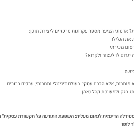
 אדמוני הציעה מספר עקרונות מרכזיים ליצירת תוכן:
 את הגלילה
סום מכירתי
 הוא מחפש? מה יגרום לו לעצור ולקרוא? -
כישה
 מותרות, אלא הכרח עסקי. בעולם דיגיטלי ותחרותי, ערכים ברורים
ג חזק ולמשיכת קהל נאמן.
פירלה הדינמית לנאום מעלית: השפעת התודעה על תקשורת עסקית" מ
 לופו