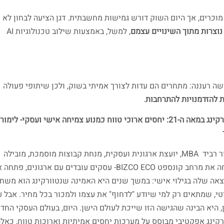
 מוכרים, אך היום השוק דורש גמישות מחשבתית. דגן הציעה לבחון לא 
נוצרות מתוך השינויים עצמם
, למשל, באמצעות שילוב טכנולוגיות AI
שה רעננה: מתחרים הם עדות לצורך אמיתי בשוק, ולכן שיתופי פעולה
 להזדמנויות להתרחבות
.
 ה-21: יחסים ארוכי טווח כמנוע צמיחה אישי ועסקי-
לימור
לימור רביד MBA, יועצת ארגונית ועסקית, מנחת קבוצות מוסמכת, מובילה
ומנחה את מרחב קונספט BIZCO ECO- עסקים עובדים עם ארגונים, פתח
אה שלה בגילוי אישי: במשך שנים היא האמינה שנטוורקינג הוא משח
טי, שמתאים רק למי שיודע "לדחוף" את עצמו ולמכור בכל מחיר. אבל 
, היא הבינה שהגישה הזו שייכת לעולם הישן. היום, בעולם העסקי החד
רקינג אפקטיבי מבוסס על מערכות יחסים אמיתיות וארוכות טווח, כאל