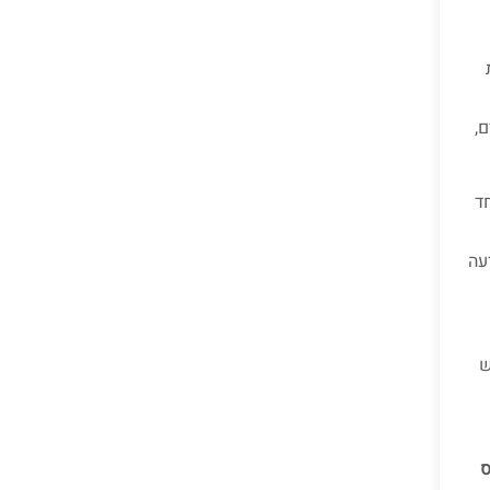
,
ד
עה
ש
ס