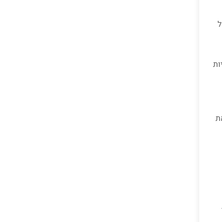
של
ות
ת